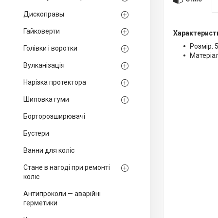
Дископравы
Гайковерти
Характерист
Розмір. 
Голівки і воротки
Матеріа
Вулканізація
Нарізка протектора
Шиповка гуми
Борторозширювачі
Бустери
Ванни для коліс
Стане в нагоді при ремонті
коліс
Антипроколи — аварійні
герметики