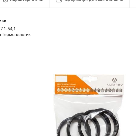
ики:
57,1-54,1
л Термопластик