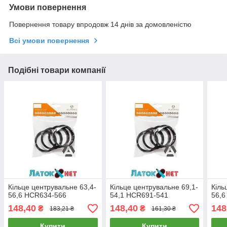
Умови повернення
Повернення товару впродовж 14 днів за домовленістю
Всі умови повернення
Подібні товари компанії
Кільце центрувальне 63,4-
Кільце центрувальне 69,1-
Кіль
56,6 HCR634-566
54,1 HCR691-541
56,6
148,40
148,40
148
₴
₴
183,21 ₴
161,30 ₴
Купити
Купити