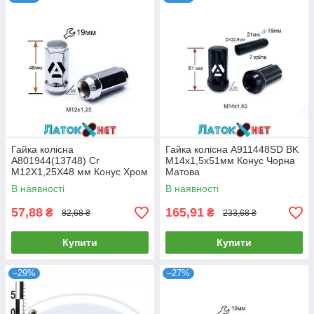
Гайка колісна
Гайка колісна A911448SD BK
A801944(13748) Cr
M14х1,5х51мм Конус Чорна
M12Х1,25X48 мм Конус Хром
Матова
Ключ 19 мм
В наявності
В наявності
57,88
165,91
₴
₴
82,68 ₴
233,68 ₴
Купити
Купити
–29%
–27%