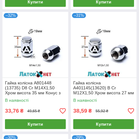
Купити
Купити
–32%
–31%
Гайка колісна A801448
Гайка колісна
(13735) D8 Cr M14X1,50
A401145(13620) B Cr
Хром висота 35 мм Конус з
M12X1,50 Хром висота 27 мм
виступом закриті ключ 19 мм
Сфера з виступом закритий
В наявності
В наявності
ключ 19 мм
33,76
38,59
₴
₴
49,65 ₴
55,92 ₴
Купити
Купити
–30%
–29%