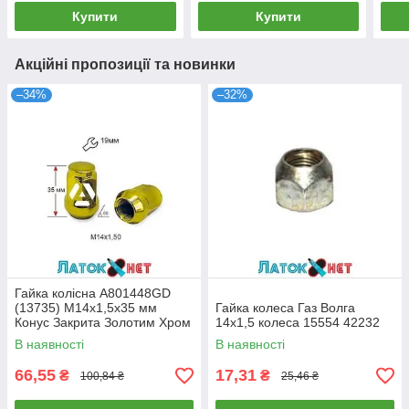
Купити
Купити
Акційні пропозиції та новинки
–34%
–32%
Гайка колісна A801448GD
(13735) M14х1,5х35 мм
Гайка колеса Газ Волга
Конус Закрита Золотим Хром
14х1,5 колеса 15554 42232
Ключ 19
В наявності
В наявності
66,55
17,31
₴
₴
100,84 ₴
25,46 ₴