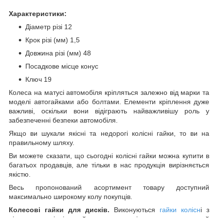
Характеристики:
Діаметр різі 12
Крок різі (мм) 1,5
Довжина різі (мм) 48
Посадкове місце конус
Ключ 19
Колеса на матусі автомобіля кріпляться залежно від марки та
моделі автогайками або болтами. Елементи кріплення дуже
важливі, оскільки вони відіграють найважливішу роль у
забезпеченні безпеки автомобіля.
Якщо ви шукали якісні та недорогі колісні гайки, то ви на
правильному шляху.
Ви можете сказати, що сьогодні колісні гайки можна купити в
багатьох продавців, але тільки в нас продукція вирізняється
якістю.
Весь пропонований асортимент товару доступний
максимально широкому колу покупців.
Колесові гайки для дисків.
Виконуються
гайки колісн
і з