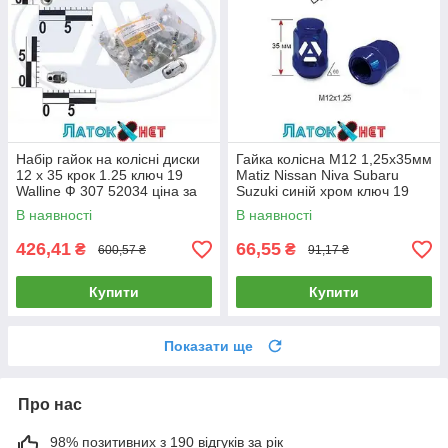
Набір гайок на колісні диски
Гайка колісна M12 1,25х35мм
12 x 35 крок 1.25 ключ 19
Matiz Nissan Niva Subaru
Walline Ф 307 52034 ціна за
Suzuki синій хром ключ 19
паковання 20 шт.
A801444BU (13735)
В наявності
В наявності
426,41
66,55
₴
₴
600,57 ₴
91,17 ₴
Купити
Купити
Показати ще
Про нас
98% позитивних з 190 відгуків за рік