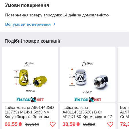
Умови повернення
Повернення товару впродовж 14 днів за домовленістю
Всі умови повернення
Подібні товари компанії
Гайка колісна A801448GD
Гайка колісна
Болт
(13735) M14х1,5х35 мм
A401145(13620) B Cr
A197
Конус Закрита Золотим
M12X1,50 Хром висота 27
Cr 
Хром Ключ 19
мм Сфера з виступом
Кону
66,55
38,59
72,
₴
₴
100,84 ₴
55,92 ₴
закритий ключ 19 мм
мм