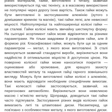
різних матеріалів, гайки, виготовлені з титану, зазвичай
використовуються під час тюнінгу, а в масовому використанні
не популярні через дорогу їхню вартість. Також гайки можуть
бути виготовлені із застосуванням алюмінію (кутого з
домішками кремнію та магнію), такі гайки легкі, але невисокої
міцності. Найпопулярніші та найпоширеніші колісні гайки —
це сталеві. Гайки колісні мають звичайну шестикутну форму.
На сьогодні асортимент гайок може відрізнятися за різними
параметрами. Не тільки завдовжки й розміром гайки, але й
формою різі. Класифіковані гайки, можуть бути ще за одним
параметром — метал, з якого вони виготовлені. Зі сталі
виконуються зазвичай стандартні вироби, вирізняються вони
надійністю й оптимальною міцністю й доступною ціною. На
поверхню колісної гайки може наноситися покриття —
оцинковане або хромоване, для кращого захисту
властивостей металу та надання гайці гарного зовнішнього
вигляду. Можуть бути виготовлені гайки колісні з алюмінію,
вони мають відповідати необхідним специфічним вимогам.
Такі колесасті гайки застосовуються, зазвичай, на
перегонових автомобілях. Вирізняються вони невеликою
масою і м'якістю металу. Щоправда, доводиться такі гайки
часто підтягувати. Застосування різних видів колісних гайок
вимагають литі та штамповані диски. Насамперед, це
пов'язано з особливостями металу, з якого виготовлені диски.