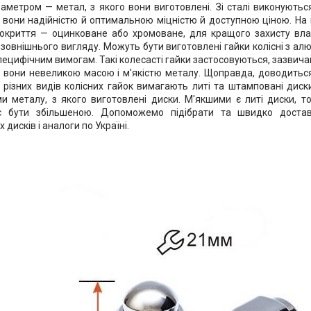
аметром — метал, з якого вони виготовлені. Зі сталі виконуютьс
 вони надійністю й оптимальною міцністю й доступною ціною. На
окриття — оцинковане або хромоване, для кращого захисту вла
 зовнішнього вигляду. Можуть бути виготовлені гайки колісні з ал
ецифічним вимогам. Такі колесасті гайки застосовуються, зазвича
 вони невеликою масою і м'якістю металу. Щоправда, доводиться 
 різних видів колісних гайок вимагають литі та штамповані диск
и металу, з якого виготовлені диски. М'якшими є литі диски, т
є бути збільшеною. Допоможемо підібрати та швидко достав
 дисків і аналоги по Україні.