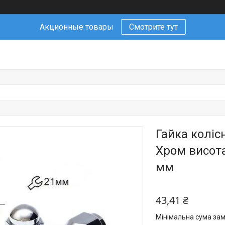
Акционные товары
Смотрите тут
Гайка коліс
Хром висота
мм
43,41 ₴
Мінімальна сума зам