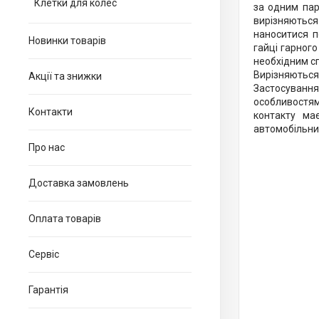
Клетки для колес
за одним пар
вирізняються
наноситися п
Новинки товарів
гайці гарного
необхідним сп
Вирізняються
Акції та знижки
Застосування
особливостям
Контакти
контакту ма
автомобільних
Про нас
Доставка замовлень
Оплата товарів
Сервіс
Гарантія