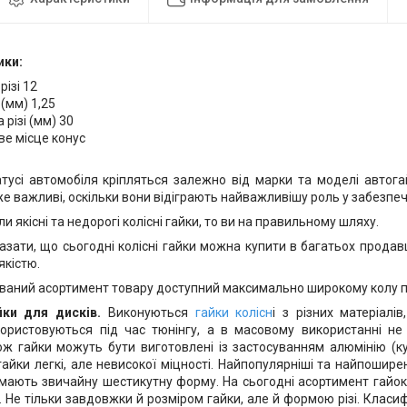
ики:
різі 12
 (мм) 1,25
різі (мм) 30
е місце конус
тусі автомобіля кріпляться залежно від марки та моделі автог
е важливі, оскільки вони відіграють найважливішу роль у забезпеч
и якісні та недорогі колісні гайки, то ви на правильному шляху.
зати, що сьогодні колісні гайки можна купити в багатьох продавц
якістю.
ваний асортимент товару доступний максимально широкому колу п
йки для дисків.
Виконуються
гайки колісн
і з різних матеріалів
ористовуються під час тюнінгу, а в масовому використанні не
кож гайки можуть бути виготовлені із застосуванням алюмінію (
 гайки легкі, але невисокої міцності. Найпопулярніші та найпоширен
і мають звичайну шестикутну форму. На сьогодні асортимент гайок
 Не тільки завдовжки й розміром гайки, але й формою різі. Класиф