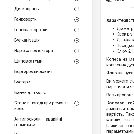
Дископравы
Гайковерти
Характерист
Діаметр 
Голівки і воротки
Крок різі
Довжина 
Вулканізація
Посадков
Нарізка протектора
Ключ 21
Колеса на ма
Шиповка гуми
кріплення дуж
Борторозширювачі
Якщо ви шукал
Ви можете ска
Бустери
вирізняється 
Ванни для коліс
Весь пропоно
Стане в нагоді при ремонті
Колесові га
коліс
зазвичай вик
вартість. Та
Антипроколи — аварійні
магнію), такі
герметики
Гайки колісн
параметрами.