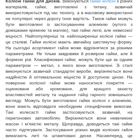
Колісні гайки для дисків.
Виконуються
гайки колісні
з різних
матеріалів, гайки, виготовлені з титану, зазвичай
використовуються під час тюнінгу, а в масовому використанні
не популярні через дорогу їхню вартість. Також гайки можуть
бути виготовлені із застосуванням алюмінію (кутого з
домішками кремнію та магнію), такі гайки легкі, але невисокої
міцності. Найпопулярніші та найпоширеніші колісні гайки —
це сталеві. Гайки колісні мають звичайну шестикутну форму.
На сьогодні асортимент гайок може відрізнятися за різними
параметрами. Не тільки завдовжки й розміром гайки, але й
формою різі. Класифіковані гайки, можуть бути ще за одним
параметром — метал, з якого вони виготовлені. Зі сталі
виконуються зазвичай стандартні вироби, вирізняються вони
надійністю й оптимальною міцністю й доступною ціною. На
поверхню колісної гайки може наноситися покриття —
оцинковане або хромоване, для кращого захисту
властивостей металу та надання гайці гарного зовнішнього
вигляду. Можуть бути виготовлені гайки колісні з алюмінію,
вони мають відповідати необхідним специфічним вимогам.
Такі колесасті гайки застосовуються, зазвичай, на
перегонових автомобілях. Вирізняються вони невеликою
масою і м'якістю металу. Щоправда, доводиться такі гайки
часто підтягувати. Застосування різних видів колісних гайок
вимагають литі та штамповані диски. Насамперед, це