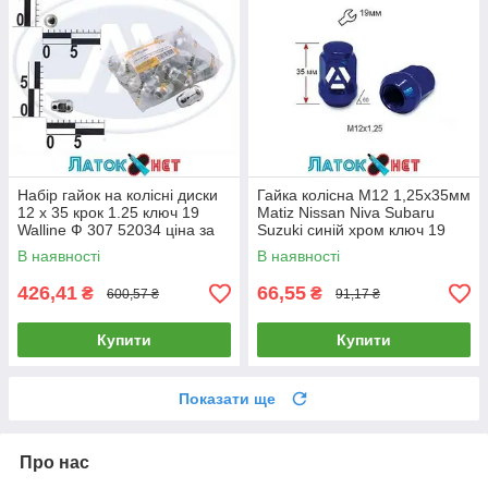
Набір гайок на колісні диски
Гайка колісна M12 1,25х35мм
12 x 35 крок 1.25 ключ 19
Matiz Nissan Niva Subaru
Walline Ф 307 52034 ціна за
Suzuki синій хром ключ 19
паковання 20 шт.
A801444BU (13735)
В наявності
В наявності
426,41
66,55
₴
₴
600,57 ₴
91,17 ₴
Купити
Купити
Показати ще
Про нас