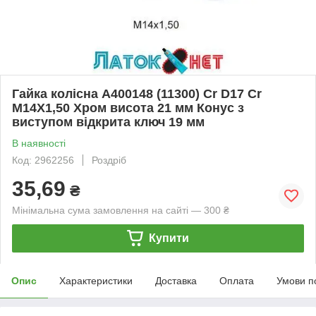
Гайка колісна A400148 (11300) Cr D17 Cr
M14X1,50 Хром висота 21 мм Конус з
виступом відкрита ключ 19 мм
В наявності
Код: 2962256
Роздріб
35,69
₴
Мінімальна сума замовлення на сайті — 300 ₴
Купити
Опис
Характеристики
Доставка
Оплата
Умови п