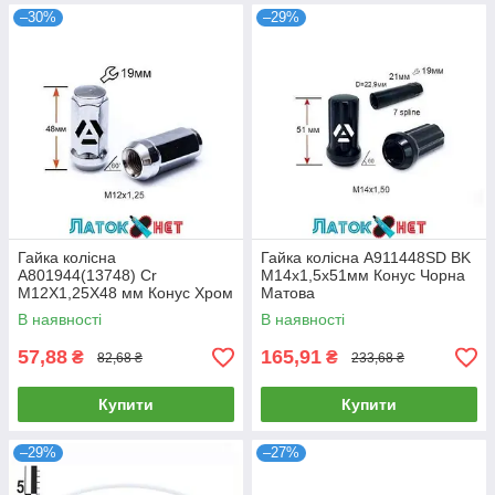
–30%
–29%
Гайка колісна
Гайка колісна A911448SD BK
A801944(13748) Cr
M14х1,5х51мм Конус Чорна
M12Х1,25X48 мм Конус Хром
Матова
Ключ 19 мм
В наявності
В наявності
57,88
165,91
₴
₴
82,68 ₴
233,68 ₴
Купити
Купити
–29%
–27%