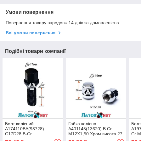
Умови повернення
Повернення товару впродовж 14 днів за домовленістю
Всі умови повернення
Подібні товари компанії
Болт колісний
Гайка колісна
Болт
A174110BA(93728)
A401145(13620) B Cr
A197
C17D28 B-Cr
M12X1,50 Хром висота 27
Cr 
M14X1,50X28 Чорний
мм Сфера з виступом
Кону