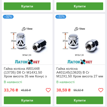
Купити
Купити
–32%
–31%
Гайка колісна A801448
Гайка колісна
(13735) D8 Cr M14X1,50
A401145(13620) B Cr
Хром висота 35 мм Конус з
M12X1,50 Хром висота 27 мм
виступом закриті ключ 19 мм
Сфера з виступом закритий
В наявності
В наявності
ключ 19 мм
33,76
38,59
₴
₴
49,65 ₴
55,92 ₴
Купити
Купити