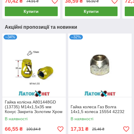
70,42
38,59
72,
₴
₴
74,91 ₴
55,92 ₴
Хром Конус з виступом
закритий ключ 19 мм
мм
ключ 17 мм
Купити
Купити
Акційні пропозиції та новинки
–34%
–32%
Гайка колісна A801448GD
(13735) M14х1,5х35 мм
Гайка колеса Газ Волга
Конус Закрита Золотим Хром
14х1,5 колеса 15554 42232
Ключ 19
В наявності
В наявності
66,55
17,31
₴
₴
100,84 ₴
25,46 ₴