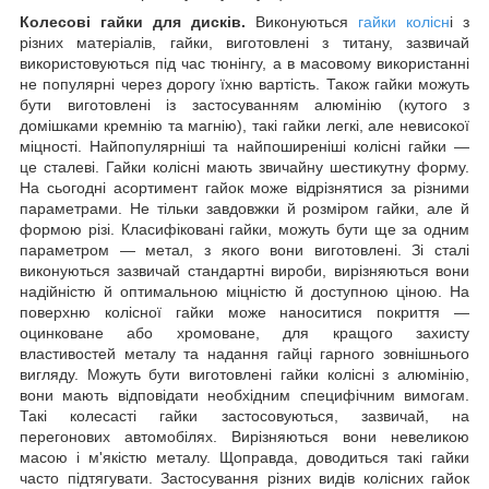
Колесові гайки для дисків.
Виконуються
гайки колісн
і з
різних матеріалів, гайки, виготовлені з титану, зазвичай
використовуються під час тюнінгу, а в масовому використанні
не популярні через дорогу їхню вартість. Також гайки можуть
бути виготовлені із застосуванням алюмінію (кутого з
домішками кремнію та магнію), такі гайки легкі, але невисокої
міцності. Найпопулярніші та найпоширеніші колісні гайки —
це сталеві. Гайки колісні мають звичайну шестикутну форму.
На сьогодні асортимент гайок може відрізнятися за різними
параметрами. Не тільки завдовжки й розміром гайки, але й
формою різі. Класифіковані гайки, можуть бути ще за одним
параметром — метал, з якого вони виготовлені. Зі сталі
виконуються зазвичай стандартні вироби, вирізняються вони
надійністю й оптимальною міцністю й доступною ціною. На
поверхню колісної гайки може наноситися покриття —
оцинковане або хромоване, для кращого захисту
властивостей металу та надання гайці гарного зовнішнього
вигляду. Можуть бути виготовлені гайки колісні з алюмінію,
вони мають відповідати необхідним специфічним вимогам.
Такі колесасті гайки застосовуються, зазвичай, на
перегонових автомобілях. Вирізняються вони невеликою
масою і м'якістю металу. Щоправда, доводиться такі гайки
часто підтягувати. Застосування різних видів колісних гайок