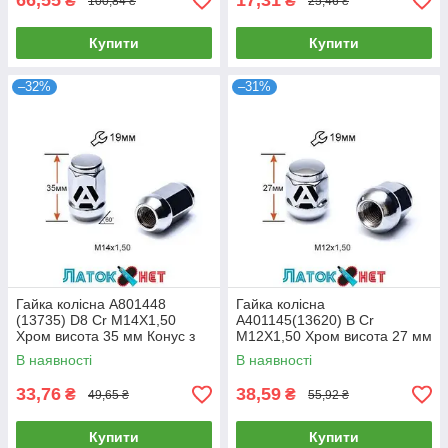
66,55
17,31
₴
₴
100,84 ₴
25,46 ₴
Купити
Купити
–32%
–31%
Гайка колісна A801448
Гайка колісна
(13735) D8 Cr M14X1,50
A401145(13620) B Cr
Хром висота 35 мм Конус з
M12X1,50 Хром висота 27 мм
виступом закриті ключ 19 мм
Сфера з виступом закритий
В наявності
В наявності
ключ 19 мм
33,76
38,59
₴
₴
49,65 ₴
55,92 ₴
Купити
Купити