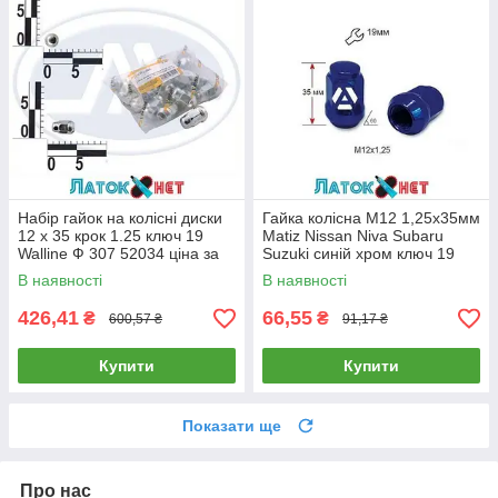
Набір гайок на колісні диски
Гайка колісна M12 1,25х35мм
12 x 35 крок 1.25 ключ 19
Matiz Nissan Niva Subaru
Walline Ф 307 52034 ціна за
Suzuki синій хром ключ 19
паковання 20 шт.
A801444BU (13735)
В наявності
В наявності
426,41
66,55
₴
₴
600,57 ₴
91,17 ₴
Купити
Купити
Показати ще
Про нас