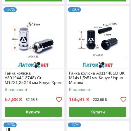
–30%
–29%
Гайка колісна
Гайка колісна A911448SD BK
A801944(13748) Cr
M14х1,5х51мм Конус Чорна
M12Х1,25X48 мм Конус Хром
Матова
Ключ 19 мм
В наявності
В наявності
57,88
165,91
₴
₴
82,68 ₴
233,68 ₴
Купити
Купити
–29%
–27%