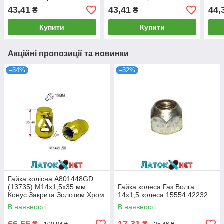
мм Конус закритий ключ
мм Конус закритий ключ
внут
43,41
43,41
44,
₴
₴
21 мм
21 мм
зірк
Купити
Купити
Акційні пропозиції та новинки
–34%
–32%
Гайка колісна A801448GD
(13735) M14х1,5х35 мм
Гайка колеса Газ Волга
Конус Закрита Золотим Хром
14х1,5 колеса 15554 42232
Ключ 19
В наявності
В наявності