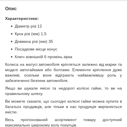
Опис
Характеристики:
Діаметр різі 12
Крок різі (мм) 1,5
Довжина різі (мм) 35
Посадкове місце конус
Ключ зовнішній 6 промінь.зірка
Колеса на матусі автомобіля кріпляться залежно від марки та
моделі автогайками або болтами. Елементи кріплення дуже
важливі, оскільки вони відіграють найважливішу роль у
забезпеченні безпеки автомобіля.
Якщо ви шукали якісні та недорогі колісні гайки, то ви на
правильному шляху.
Ви можете сказати, що сьогодні колісні гайки можна купити в
багатьох продавців, але тільки в нас продукція вирізняється
якістю.
Весь пропонований асортимент товару доступний
максимально широкому колу покупців.