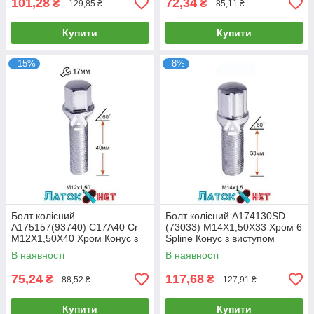
101,28
72,34
₴
₴
129,85 ₴
85,11 ₴
Купити
Купити
–15%
–8%
Болт колісний
Болт колісний A174130SD
A175157(93740) C17A40 Cr
(73033) M14X1,50X33 Хром 6
M12X1,50X40 Хром Конус з
Spline Конус з виступом
виступом ключ 17 мм
діаметр Cпецключа 20 мм
В наявності
В наявності
75,24
117,68
₴
₴
88,52 ₴
127,91 ₴
Купити
Купити