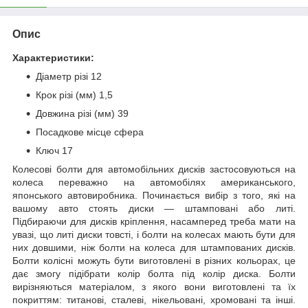
Опис
Характеристики:
Діаметр різі 12
Крок різі (мм) 1,5
Довжина різі (мм) 39
Посадкове місце сфера
Ключ 17
Колесові болти для автомобільних дисків застосовуються на
колеса переважно на автомобілях американського,
японського автовиробника. Починається вибір з того, які на
вашому авто стоять диски — штамповані або литі.
Підбираючи для дисків кріплення, насамперед треба мати на
увазі, що литі диски товсті, і болти на колесах мають бути для
них довшими, ніж болти на колеса для штампованих дисків.
Болти колісні можуть бути виготовлені в різних кольорах, це
дає змогу підібрати колір болта під колір диска. Болти
вирізняються матеріалом, з якого вони виготовлені та їх
покриттям: титанові, сталеві, нікельовані, хромовані та інші.