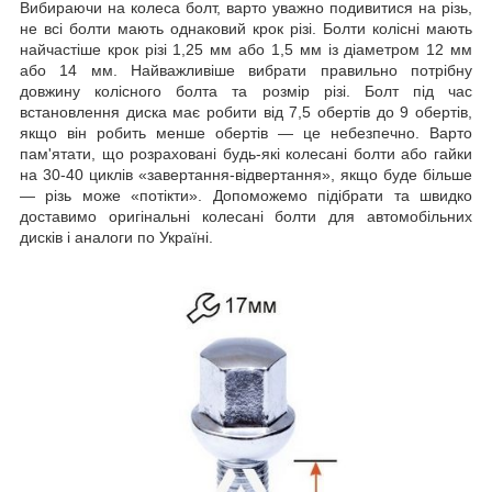
Вибираючи на колеса болт, варто уважно подивитися на різь,
не всі болти мають однаковий крок різі. Болти колісні мають
найчастіше крок різі 1,25 мм або 1,5 мм із діаметром 12 мм
або 14 мм. Найважливіше вибрати правильно потрібну
довжину колісного болта та розмір різі. Болт під час
встановлення диска має робити від 7,5 обертів до 9 обертів,
якщо він робить менше обертів — це небезпечно. Варто
пам'ятати, що розраховані будь-які колесані болти або гайки
на 30-40 циклів «завертання-відвертання», якщо буде більше
— різь може «потікти». Допоможемо підібрати та швидко
доставимо оригінальні колесані болти для автомобільних
дисків і аналоги по Україні.