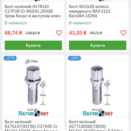
Болт колісний A178110
Болт М12х38 колеса
C17F28 Cr M15X1,25X28
переднього ВАЗ 2121
Хром Конус із виступом ключ
БелЗАН 15284
17 мм
В наявності
В наявності
88,74
41,20
₴
₴
128,61 ₴
59,71 ₴
Купити
Купити
–27%
–24%
Болт колісний
Болт колісний
A175137(93735) C17A35 Cr
A177130SD(73033)