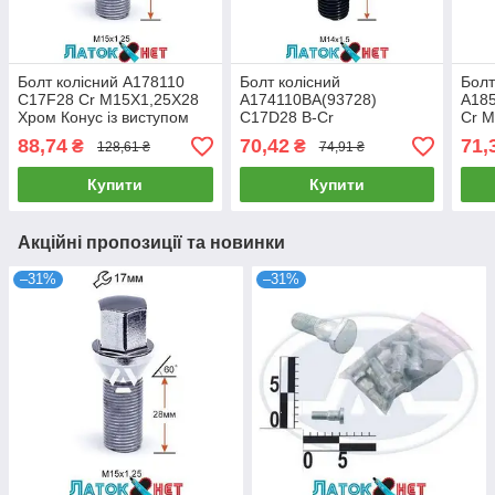
Болт колісний A178110
Болт колісний
Болт
C17F28 Cr M15X1,25X28
A174110BA(93728)
A185
Хром Конус із виступом
C17D28 B-Cr
Cr 
ключ 17 мм
M14X1,50X28 Чорний
Сфер
88,74
70,42
71,
₴
₴
128,61 ₴
74,91 ₴
Хром Конус з виступом
17 
ключ 17 мм
Купити
Купити
Акційні пропозиції та новинки
–31%
–31%