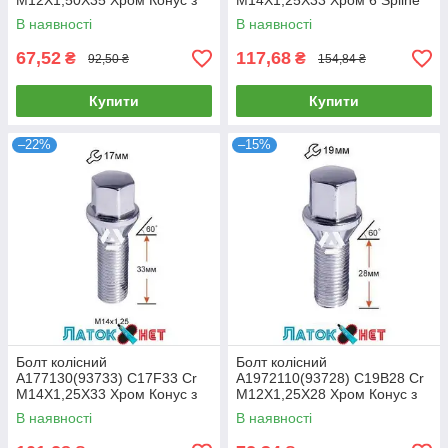
M12X1,50X35 Хром Конус з
M14X1,25X33 Хром 6 Spline
виступом ключ 17 мм
Конус з виступом діаметр
В наявності
В наявності
Cпецключа 20 мм
67,52
117,68
₴
₴
92,50 ₴
154,84 ₴
Купити
Купити
–22%
–15%
Болт колісний
Болт колісний
A177130(93733) C17F33 Cr
A1972110(93728) C19B28 Cr
M14X1,25X33 Хром Конус з
M12X1,25X28 Хром Конус з
виступом ключ 17 мм
виступом ключ 19 мм
В наявності
В наявності