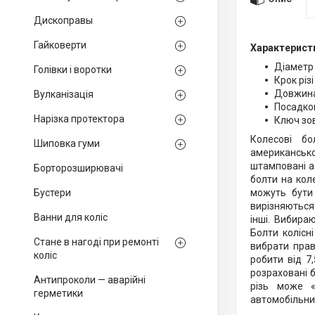
Дископравы
Гайковерти
Характерист
Діаметр 
Голівки і воротки
Крок різі
Довжина 
Вулканізація
Посадков
Нарізка протектора
Ключ зов
Колесові б
Шиповка гуми
американсько
штамповані аб
Борторозширювачі
болти на кол
Бустери
можуть бути 
вирізняються 
Ванни для коліс
інші. Вибира
Болти колісн
Стане в нагоді при ремонті
вибрати прав
коліс
робити від 7
розраховані б
Антипроколи — аварійні
різь може «
герметики
автомобільних