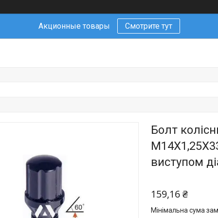
Акционные товары
Смотрите тут
Болт коліс
M14X1,25X33
виступом д
159,16 ₴
Мінімальна сума зам