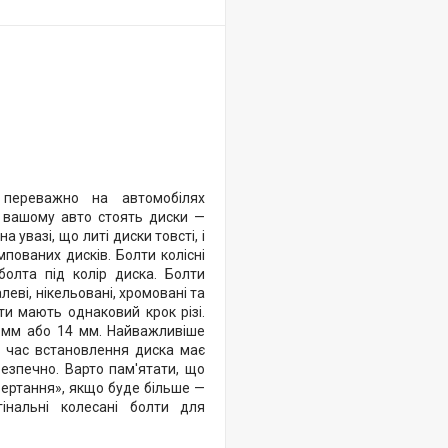
 переважно на автомобілях
а вашому авто стоять диски —
 увазі, що литі диски товсті, і
пованих дисків. Болти колісні
болта під колір диска. Болти
леві, нікельовані, хромовані та
ти мають однаковий крок різі.
12 мм або 14 мм. Найважливіше
ід час встановлення диска має
безпечно. Варто пам'ятати, що
двертання», якщо буде більше —
інальні колесані болти для