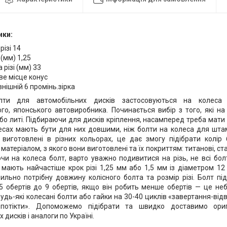
ики:
різі 14
 (мм) 1,25
різі (мм) 33
е місце конус
нішній 6 промінь.зірка
олти для автомобільних дисків застосовуються на колеса
го, японського автовиробника. Починається вибір з того, які н
о литі. Підбираючи для дисків кріплення, насамперед треба мати на
есах мають бути для них довшими, ніж болти на колеса для штам
виготовлені в різних кольорах, це дає змогу підібрати колір 
матеріалом, з якого вони виготовлені та їх покриттям: титанові, ста
ючи на колеса болт, варто уважно подивитися на різь, не всі бол
і мають найчастіше крок різі 1,25 мм або 1,5 мм із діаметром 
ильно потрібну довжину колісного болта та розмір різі. Болт п
,5 обертів до 9 обертів, якщо він робить менше обертів — це не
удь-які колесані болти або гайки на 30-40 циклів «завертання-ві
потікти». Допоможемо підібрати та швидко доставимо ориг
 дисків і аналоги по Україні.