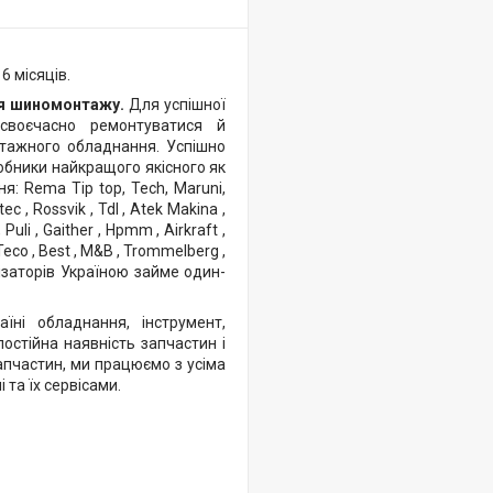
6 місяців.
я шиномонтажу.
Для успішної
своєчасно ремонтуватися й
нтажного обладнання. Успішно
бники найкращого якісного як
: Rema Tip top, Tech, Maruni,
tec , Rossvik , Tdl , Atek Makina ,
 Puli , Gaither , Hpmm , Airkraft ,
, Teco , Best , M&B , Trommelberg ,
ізаторів Україною займе один-
ні обладнання, інструмент,
остійна наявність запчастин і
апчастин, ми працюємо з усіма
та їх сервісами.