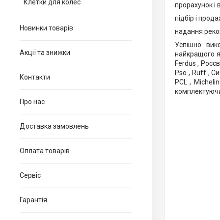
Клетки для колес
прорахунок і 
підбір і прод
Новинки товарів
надання реко
Успішно вик
Акції та знижки
найкращого як
Ferdus , Россви
Pso , Ruff , Си
Контакти
PCL , Micheli
комплектуючих
Про нас
Доставка замовлень
Оплата товарів
Сервіс
Гарантія