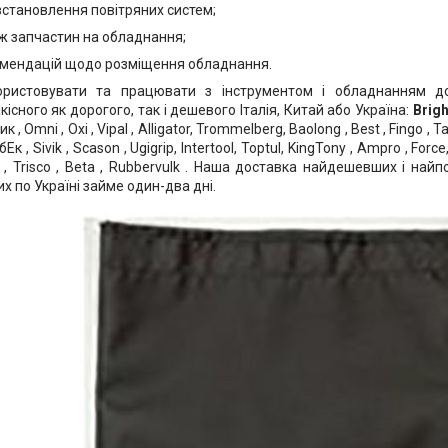
встановлення повітряних систем;
аж запчастин на обладнання;
мендацій щодо розміщення обладнання.
ористовувати та працювати з інструментом і обладнанням до
існого як дорогого, так і дешевого Італія, Китай або Україна:
Brig
к , Omni , Oxi , Vipal , Alligator, Trommelberg, Baolong , Best , Fingo , Tai
бЕк , Sivik , Scason , Ugigrip, Intertool, Toptul, KingTony , Ampro , Force,
n , Trisco , Beta , Rubbervulk . Наша доставка найдешевших і най
 по Україні займе один-два дні.