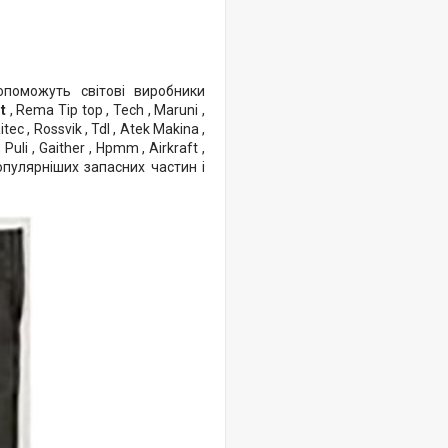
поможуть світові виробники
ht
, Rema Tip top , Tech , Maruni ,
tec , Rossvik , Tdl , Atek Makina ,
 Puli , Gaither , Hpmm , Airkraft ,
популярніших запасних частин і