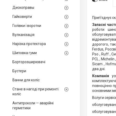
Дископравы
Гайковерти
Прип'єднує ск
Запасні част
Голівки і воротки
роботи шин
обслуговуват
Вулканізація
відремонтува
Нарізка протектора
дорогого, та
Ferdus, Россвік
Шиповка гуми
Pso , Ruff , Си
PCL , Michelin 
Борторозширювачі
Sicam , Hofm
два дні.
Бустери
Компанія
у
Ванни для коліс
комплектуючі
повноцінно п
Стане в нагоді при ремонті
основними імп
коліс
Вслуги сервіс
Антипроколи — аварійні
обслуговуван
герметики
обслуговуванн