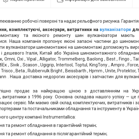
леюванню робочої поверхні та надає рельєфного рисунка. Гарантія 
ини, комплектуючі, аксесуари, витратники на
вулканізатори
дл
омонтажу та якісного ремонту шин вулканізатори мають 
ися. Наша компанія пропонує якісні запасні частини до шиномо
ти вулканізатори шиномонтажні на шиномонтажі допоможуть виро
к і дешевого Італія, Китай або Україна шиномонтажного обладнання
, Omni, Oxi , Vipal , Alligator, Trommelberg, Baolong , Best , Fingo , Tai
бЕк , Sivik , Scason , Ugigrip, Intertool, Toptul, KingTony , Ampro , Force,
, Trisco , Beta , Rubbervulk Bright , Beissbarth , Hpmm , Unite, Protektor
ann . Наша доставка недорогих аксесуарів і запчастин для вулкан
спішно продає за найкращою ціною з доставлянням на Украї
, витратники з 1996 року. Основна складова нашого успіху — це п
рацює сервіс. Ми маємо свій склад комплектуючих, витратників і з
ортерами та постачальниками обладнання та інструменту в Україні 
ного центру компанії Instrumentallica:
ня та ремонт обладнання в гарантійний термін;
я та ремонт обладнання в післягарантійний термін;