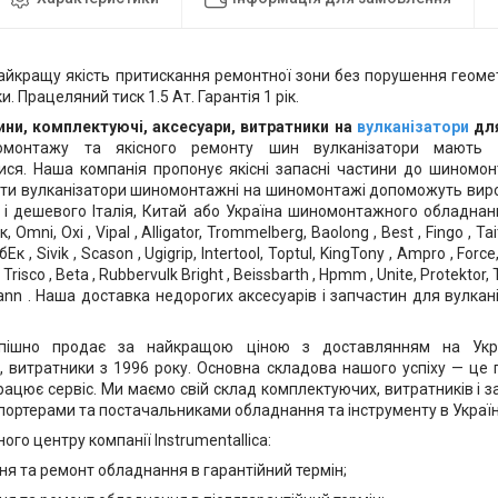
айкращу якість притискання ремонтної зони без порушення геомет
и. Працеляний тиск 1.5 Ат. Гарантія 1 рік.
ини, комплектуючі, аксесуари, витратники на
вулканізатори
дл
омонтажу та якісного ремонту шин вулканізатори мають 
ися. Наша компанія пропонує якісні запасні частини до шиномо
ти вулканізатори шиномонтажні на шиномонтажі допоможуть виро
к і дешевого Італія, Китай або Україна шиномонтажного обладнання
, Omni, Oxi , Vipal , Alligator, Trommelberg, Baolong , Best , Fingo , Tai
бЕк , Sivik , Scason , Ugigrip, Intertool, Toptul, KingTony , Ampro , Force,
, Trisco , Beta , Rubbervulk Bright , Beissbarth , Hpmm , Unite, Protektor
ann . Наша доставка недорогих аксесуарів і запчастин для вулкан
спішно продає за найкращою ціною з доставлянням на Украї
, витратники з 1996 року. Основна складова нашого успіху — це п
рацює сервіс. Ми маємо свій склад комплектуючих, витратників і з
ортерами та постачальниками обладнання та інструменту в Україні 
ного центру компанії Instrumentallica:
ня та ремонт обладнання в гарантійний термін;