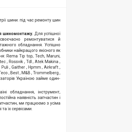
рії шини. під час ремонту шин
я шиномонтажу.
Для успішної
своєчасно ремонтуватися й
нтажного обладнання. Успішно
бники найкращого якісного як
: Rema Tip top, Tech, Maruni,
tec , Rossvik , Tdl , Atek Makina ,
 Puli , Gaither , Hpmm , Airkraft ,
, Teco , Best , M&B , Trommelberg ,
ізаторів Україною займе один-
ні обладнання, інструмент,
остійна наявність запчастин і
апчастин, ми працюємо з усіма
та їх сервісами.