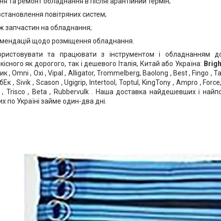
я та ремонт обладнання в післягарантійний термін;
встановлення повітряних систем;
аж запчастин на обладнання;
мендацій щодо розміщення обладнання.
ористовувати та працювати з інструментом і обладнанням до
існого як дорогого, так і дешевого Італія, Китай або Україна:
Brig
к , Omni , Oxi , Vipal , Alligator, Trommelberg, Baolong , Best , Fingo , Tai
бЕк , Sivik , Scason , Ugigrip, Intertool, Toptul, KingTony , Ampro , Force,
n , Trisco , Beta , Rubbervulk . Наша доставка найдешевших і най
 по Україні займе один-два дні.