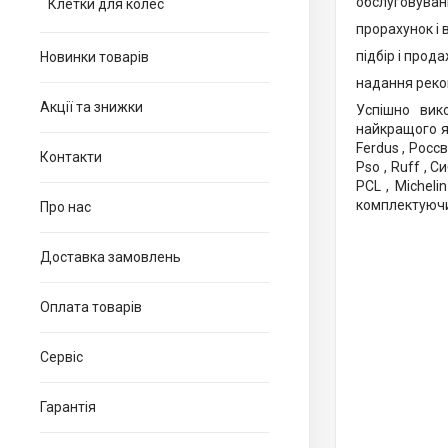
обслуговуванн
Клетки для колес
прорахунок і 
підбір і прод
Новинки товарів
надання реко
Акції та знижки
Успішно вик
найкращого як
Ferdus , Россви
Контакти
Pso , Ruff , Си
PCL , Micheli
комплектуючих
Про нас
Доставка замовлень
Оплата товарів
Сервіс
Гарантія