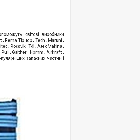
поможуть світові виробники
ht
, Rema Tip top , Tech , Maruni ,
tec , Rossvik , Tdl , Atek Makina ,
 Puli , Gaither , Hpmm , Airkraft ,
популярніших запасних частин і