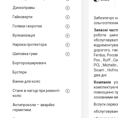
Дископравы
Гайковерти
Забезпечує н
сільгосптехнік
Голівки і воротки
Запасні част
роботи шин
Вулканізація
обслуговуват
Нарізка протектора
відремонтува
дорогого, та
Шиповка гуми
Ferdus, Россвік
Pso , Ruff , Си
Борторозширювачі
PCL , Michelin 
Sicam , Hofm
Бустери
два дні.
Ванни для коліс
Компанія
у
комплектуючі
Стане в нагоді при ремонті
повноцінно п
коліс
основними імп
Вслуги сервіс
Антипроколи — аварійні
герметики
обслуговуван