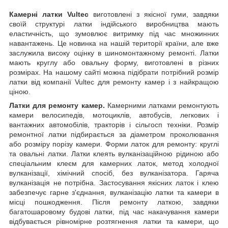
Камерні латки Vultec
виготовлені з якісної гуми, завдяки
своїй структурі латки індійського виробництва мають
еластичність, що зумовлює витримку під час множинних
навантажень. Це новинка на нашій території країни, але вже
заслужила високу оцінку в шиномонтажному ремонті. Латки
мають круглу або овальну форму, виготовлені в різних
розмірах. На нашому сайті можна підібрати потрібний розмір
латки від компанії Vultec для ремонту камер і з найкращою
ціною.
Латки для ремонту камер.
Камерними латками ремонтують
камери велосипедів, мотоциклів, автобусів, легкових і
вантажних автомобілів, тракторів і сільгосп техніки. Розмір
ремонтної латки підбирається за діаметром проколювання
або розміру порізу камери. Форми латок для ремонту: круглі
та овальні латки. Латки клеять вулканізаційною рідиною або
спеціальним клеєм для камерних латок, метод холодної
вулканізації, хімічний спосіб, без вулканізатора. Гаряча
вулканізація не потрібна. Застосування якісних латок і клею
забезпечує гарне з'єднання, вулканізацію латки та камери в
місці пошкодження. Після ремонту латкою, завдяки
багатошаровому будові латки, під час накачування камери
відбувається рівномірне розтягнення латки та камери, що