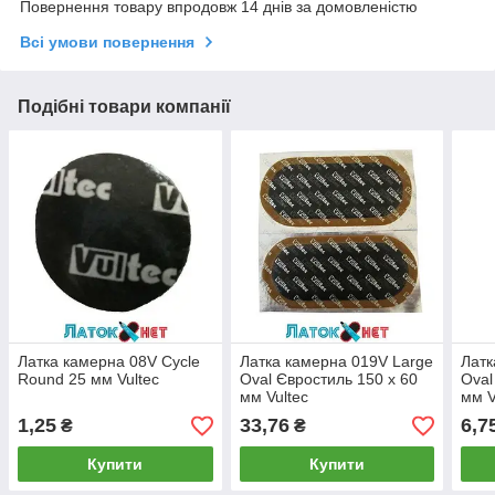
Повернення товару впродовж 14 днів за домовленістю
Всі умови повернення
Подібні товари компанії
Латка камерна 08V Cycle
Латка камерна 019V Large
Латк
Round 25 мм Vultec
Oval Євростиль 150 х 60
Oval
мм Vultec
мм V
1,25
33,76
6,7
₴
₴
Купити
Купити