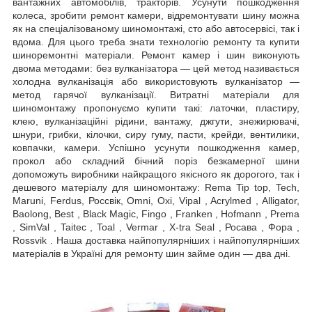
вантажних автомобілів, тракторів. Усунути пошкодження
колеса, зробити ремонт камери, відремонтувати шину можна
як на спеціалізованому шиномонтажі, сто або автосервісі, так і
вдома. Для цього треба знати технологію ремонту та купити
шиноремонтні матеріали. Ремонт камер і шин виконують
двома методами: без вулканізатора — цей метод називається
холодна вулканізація або використовують вулканізатор —
метод гарячої вулканізації. Витратні матеріали для
шиномонтажу пропонуємо купити такі: латочки, пластиру,
клею, вулканізаційні рідини, вантажу, джгути, знежирювачі,
шнури, грибки, кілочки, сиру гуму, пасти, крейди, вентилики,
ковпачки, камери. Успішно усунути пошкодження камер,
прокол або складний бічний поріз безкамерної шини
допоможуть виробники найкращого якісного як дорогого, так і
дешевого матеріалу для шиномонтажу: Rema Tip top, Tech,
Maruni, Ferdus, Россвік, Omni, Oxi, Vipal , Acrylmed , Alligator,
Baolong, Best , Black Magic, Fingo , Franken , Hofmann , Prema
, SimVal , Taitec , Toal , Vermar , X-tra Seal , Росава , Фора ,
Rossvik . Наша доставка найпопулярніших і найпопулярніших
матеріалів в Україні для ремонту шин займе один — два дні.