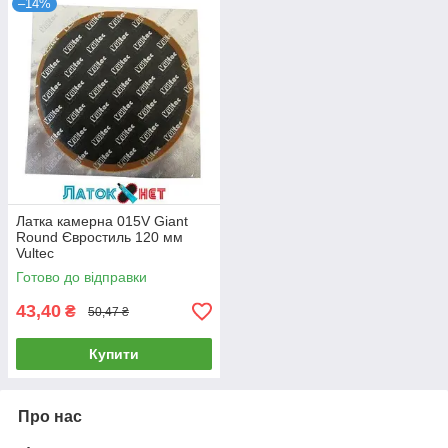
–14%
Латка камерна 015V Giant
Round Євростиль 120 мм
Vultec
Готово до відправки
43,40
₴
50,47 ₴
Купити
Про нас