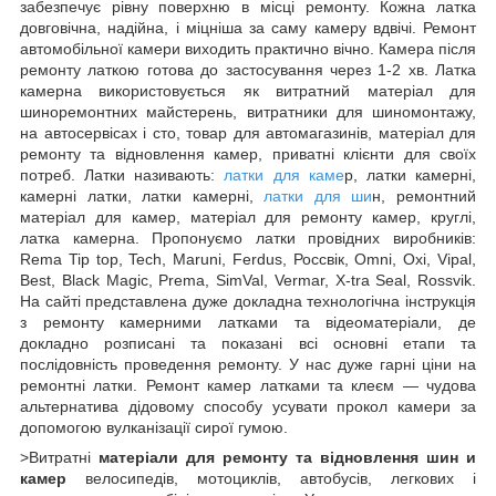
забезпечує рівну поверхню в місці ремонту. Кожна латка
довговічна, надійна, і міцніша за саму камеру вдвічі. Ремонт
автомобільної камери виходить практично вічно. Камера після
ремонту латкою готова до застосування через 1-2 хв. Латка
камерна використовується як витратний матеріал для
шиноремонтних майстерень, витратники для шиномонтажу,
на автосервісах і сто, товар для автомагазинів, матеріал для
ремонту та відновлення камер, приватні клієнти для своїх
потреб. Латки називають:
латки для каме
р, латки камерні,
камерні латки, латки камерні,
латки для ши
н, ремонтний
матеріал для камер, матеріал для ремонту камер, круглі,
латка камерна. Пропонуємо латки провідних виробників:
Rema Tip top, Tech, Maruni, Ferdus, Россвік, Omni, Oxi, Vipal,
Best, Black Magic, Prema, SimVal, Vermar, X-tra Seal, Rossvik.
На сайті представлена дуже докладна технологічна інструкція
з ремонту камерними латками та відеоматеріали, де
докладно розписані та показані всі основні етапи та
послідовність проведення ремонту. У нас дуже гарні ціни на
ремонтні латки. Ремонт камер латками та клеєм — чудова
альтернатива дідовому способу усувати прокол камери за
допомогою вулканізації сирої гумою.
>Витратні
матеріали для ремонту та відновлення шин
и
камер
велосипедів, мотоциклів, автобусів, легкових і