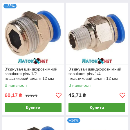
–33%
З'єднувач швидкорознімний
З'єднувач швидкорознімний
зовнішня різь 1/2 —
зовнішня різь 1/4 —
пластиковий шланг 12 мм
пластиковий шланг 12 мм
SPC12-04 Airkraft
SPC12-02 Airkraft
В наявності
В наявності
60,17
45,71
₴
₴
89,80 ₴
Купити
Купити
–34%