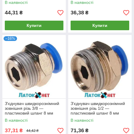
SPC12-03 Airkraft
SPC06-03 Airkraft
В наявності
В наявності
44,31
36,38
₴
₴
Купити
Купити
–16%
З'єднувач швидкорознімний
З'єднувач швидкорознімний
зовнішня різь 3/8 —
зовнішня різь 1/2 —
пластиковий шланг 8 мм
пластиковий шланг 8 мм
SPC08-03 Airkraft
SPC08-04 Airkraft
В наявності
В наявності
37,31
71,36
₴
₴
44,42 ₴