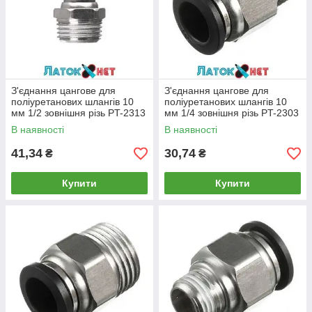
З'єднання цангове для
З'єднання цангове для
поліуретанових шлангів 10
поліуретанових шлангів 10
мм 1/2 зовнішня різь PT-2313
мм 1/4 зовнішня різь PT-2303
Intertool
Intertool
В наявності
В наявності
41,34
30,74
₴
₴
Купити
Купити