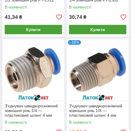
1/2 зовнішня різь PT-2312
1/4 зовнішня різь PT-2302
Intertool
Intertool
В наявності
В наявності
41,34
30,74
₴
₴
Купити
Купити
–16%
З'єднувач швидкорознімний
З'єднувач швидкорознімний
зовнішня різь 1/4 —
зовнішня різь 1/8 —
пластиковий шланг 4 мм
пластиковий шланг 4 мм
SPC04-02 Airkraft
SPC04-01 Airkraft
В наявності
В наявності