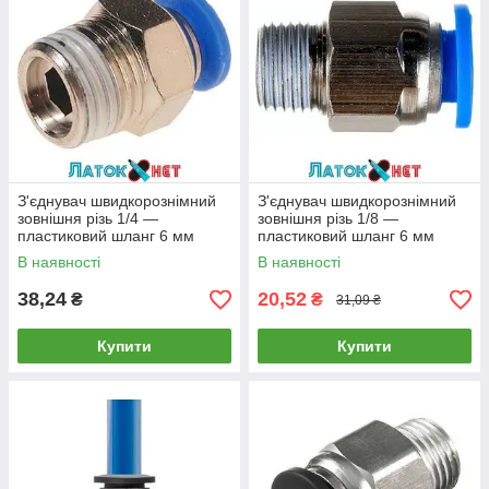
З'єднувач швидкорознімний
З'єднувач швидкорознімний
зовнішня різь 1/4 —
зовнішня різь 1/8 —
пластиковий шланг 6 мм
пластиковий шланг 6 мм
SPC06-02 Airkraft
SPC06-01 Airkraft
В наявності
В наявності
38,24
20,52
₴
₴
31,09 ₴
Купити
Купити