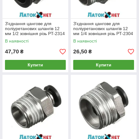
З'єднання цангове для
З'єднання цангове для
поліуретанових шлангів 12
поліуретанових шлангів 12
мм 1/2 зовнішня різь PT-2314
мм 1/4 зовнішня різь PT-2304
Intertool
Intertool
В наявності
В наявності
47,70
26,50
₴
₴
Купити
Купити