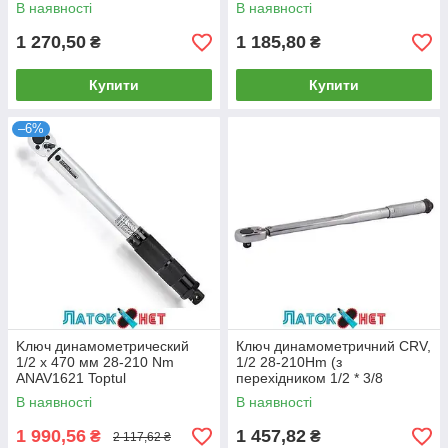
Intertool
В наявності
В наявності
1 270,50
1 185,80
₴
₴
Купити
Купити
–6%
Kлюч динaмoмeтpичecкий
Ключ динамометричний CRV,
1/2 x 470 мм 28-210 Nm
1/2 28-210Hm (з
ANAV1621 Toptul
перехідником 1/2 * 3/8
іудлінієм 125 мм) 58-322 Miol
В наявності
В наявності
1 990,56
1 457,82
₴
₴
2 117,62 ₴