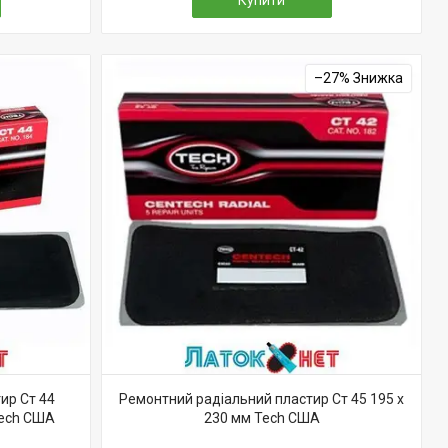
Купити
–27%
ир Ст 44
Ремонтний радіальний пластир Ст 45 195 х
Tech США
230 мм Tech США