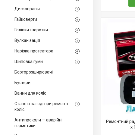
Дископравы
Гайковерти
Голівки і воротки
Вулканізація
Нарізка протектора
Шиповка гуми
Борторозширювачі
Бустери
Ванни для коліс
Стане в нагоді при ремонті
коліс
Антипроколи — аварійні
Ремонтний рад
герметики
х 