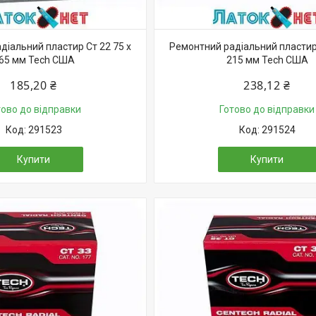
діальний пластир Ст 22 75 х
Ремонтний радіальний пластир 
65 мм Tech США
215 мм Tech США
185,20 ₴
238,12 ₴
тово до відправки
Готово до відправки
291523
291524
Купити
Купити