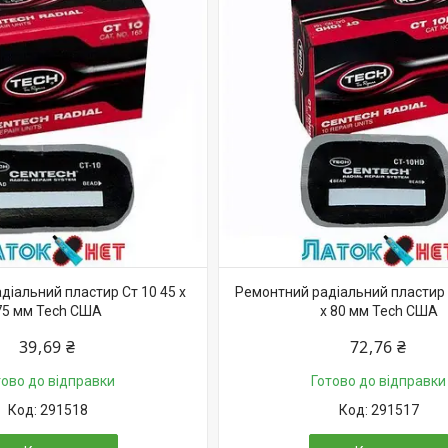
діальний пластир Ст 10 45 х
Ремонтний радіальний пластир 
75 мм Tech США
х 80 мм Tech США
39,69 ₴
72,76 ₴
тово до відправки
Готово до відправки
291518
291517