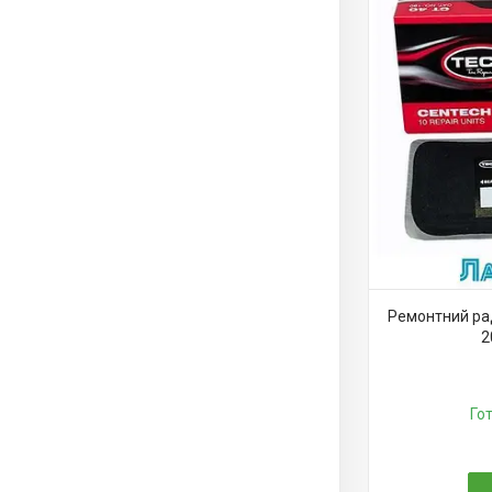
Ремонтний рад
2
Го